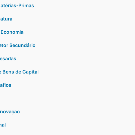
Matérias-Primas
fatura
a Economia
Setor Secundário
 Pesadas
 Bens de Capital
afios
 Inovação
nal