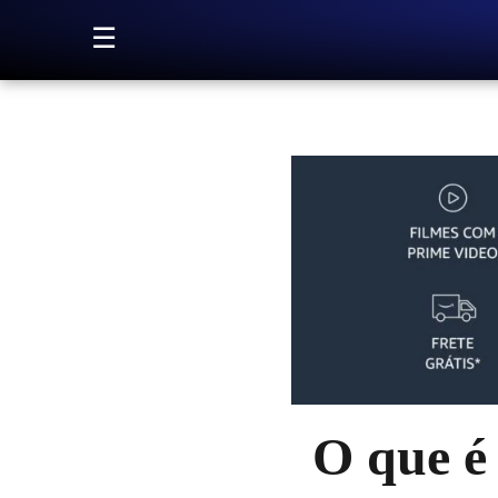
Pular para o conteúdo
☰
O que é 