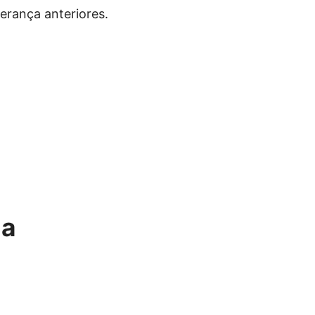
derança anteriores.
 a