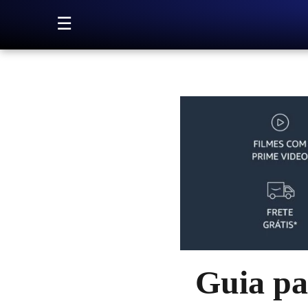
Pular para o conteúdo
☰
Guia pa