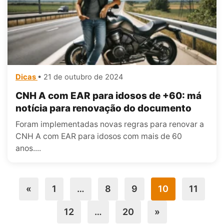
Dicas
• 21 de outubro de 2024
CNH A com EAR para idosos de +60: má
notícia para renovação do documento
Foram implementadas novas regras para renovar a
CNH A com EAR para idosos com mais de 60
anos....
«
1
…
8
9
10
11
12
…
20
»