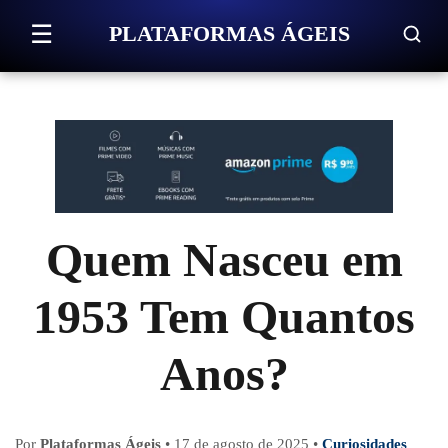
Pular para o conteúdo
☰
PLATAFORMAS ÁGEIS
Quem Nasceu em
1953 Tem Quantos
Anos?
Por
Plataformas Ágeis
•
17 de agosto de 2025
•
Curiosidades