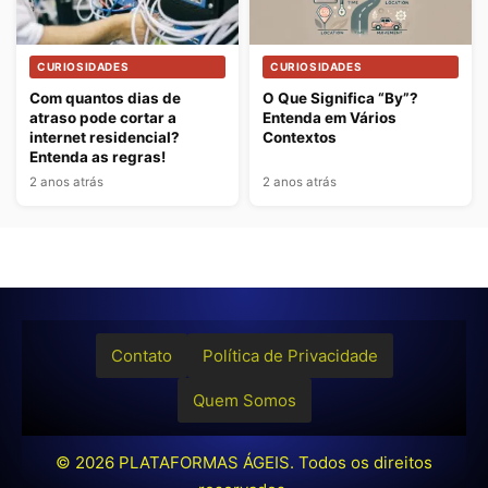
CURIOSIDADES
CURIOSIDADES
Com quantos dias de
O Que Significa “By”?
atraso pode cortar a
Entenda em Vários
internet residencial?
Contextos
Entenda as regras!
2 anos atrás
2 anos atrás
Contato
Política de Privacidade
Quem Somos
© 2026
PLATAFORMAS ÁGEIS
. Todos os direitos