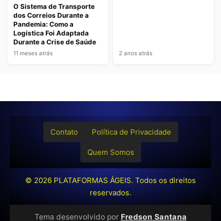
O Sistema de Transporte
dos Correios Durante a
Pandemia: Como a
Logística Foi Adaptada
Durante a Crise de Saúde
11 meses atrás
2 anos atrás
Contato
Política de Privacidade
Quem Somos
© 2026
PLATAFORMAS ÁGEIS
. Todos os direitos
reservados.
Tema desenvolvido por
Fredson Santana