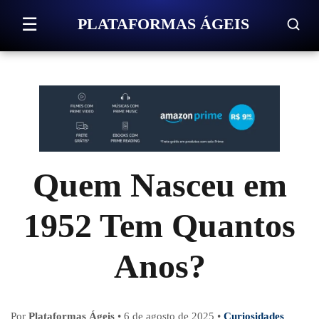
Pular para o conteúdo
☰
PLATAFORMAS ÁGEIS
Quem Nasceu em
1952 Tem Quantos
Anos?
Por
Plataformas Ágeis
•
6 de agosto de 2025
•
Curiosidades