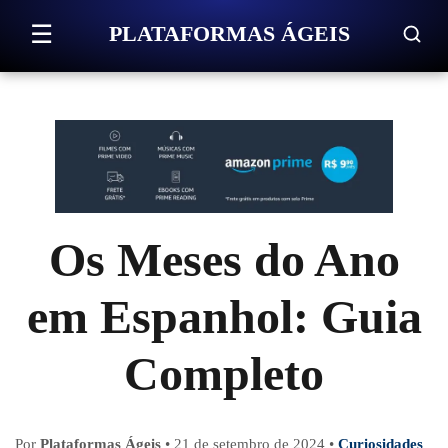
Pular para o conteúdo
☰
PLATAFORMAS ÁGEIS
Os Meses do Ano
em Espanhol: Guia
Completo
Por
Plataformas Ágeis
•
21 de setembro de 2024
•
Curiosidades